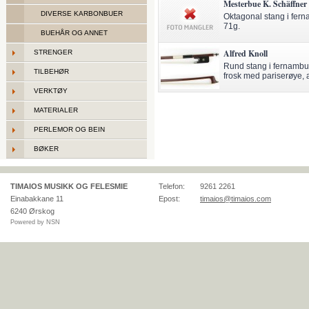
Mesterbue K. Schäffner
DIVERSE KARBONBUER
Oktagonal stang i fern
71g.
BUEHÅR OG ANNET
Alfred Knoll
STRENGER
Rund stang i fernambuk
TILBEHØR
frosk med pariserøye, 
VERKTØY
MATERIALER
PERLEMOR OG BEIN
BØKER
TIMAIOS MUSIKK OG FELESMIE
Telefon:
9261 2261
Einabakkane 11
Epost:
timaios@timaios.com
6240
Ørskog
Powered by NSN