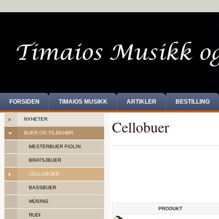
FORSIDEN
TIMAIOS MUSIKK
ARTIKLER
BESTILLING
NYHETER
Cellobuer
BUER OG TILBEHØR
MESTERBUER FIOLIN
BRATSJBUER
CELLOBUER
BASSBUER
MÜSING
PRODUKT
RUDI