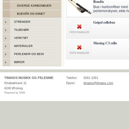
Bondix
DIVERSE KARBONBUER
Bue i karbonfiber med 
perlemorskyver, ekte h
BUEHÅR OG ANNET
Geipel cellobue
STRENGER
TILBEHØR
VERKTØY
Musing C3 cello
MATERIALER
PERLEMOR OG BEIN
BØKER
TIMAIOS MUSIKK OG FELESMIE
Telefon:
9261 2261
Einabakkane 11
Epost:
timaios@timaios.com
6240
Ørskog
Powered by NSN