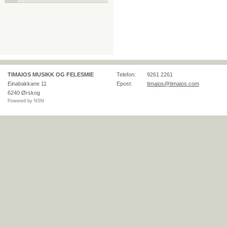
TIMAIOS MUSIKK OG FELESMIE
Telefon:
9261 2261
Einabakkane 11
Epost:
timaios@timaios.com
6240
Ørskog
Powered by NSN