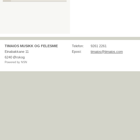
TIMAIOS MUSIKK OG FELESMIE
Telefon:
9261 2261
Einabakkane 11
Epost:
timaios@timaios.com
6240
Ørskog
Powered by NSN