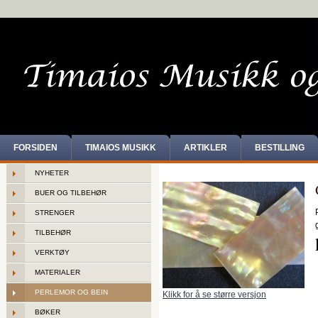
FORSIDEN
TIMAIOS MUSIKK
ARTIKLER
BESTILLING
NYHETER
BUER OG TILBEHØR
STRENGER
TILBEHØR
VERKTØY
MATERIALER
PERLEMOR OG BEIN
Klikk for å se større versjon
BØKER