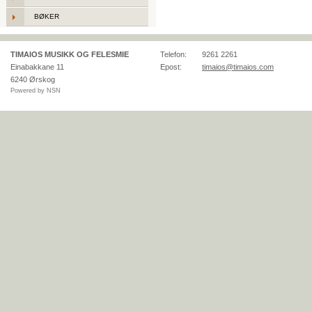
BØKER
TIMAIOS MUSIKK OG FELESMIE
Telefon:
9261 2261
Einabakkane 11
Epost:
timaios@timaios.com
6240
Ørskog
Powered by NSN