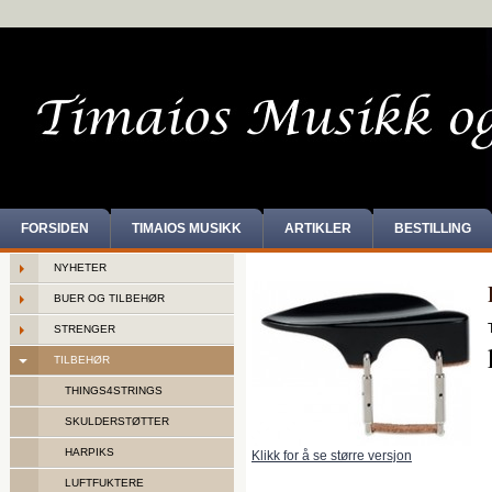
FORSIDEN
TIMAIOS MUSIKK
ARTIKLER
BESTILLING
NYHETER
BUER OG TILBEHØR
STRENGER
TILBEHØR
THINGS4STRINGS
SKULDERSTØTTER
HARPIKS
Klikk for å se større versjon
LUFTFUKTERE